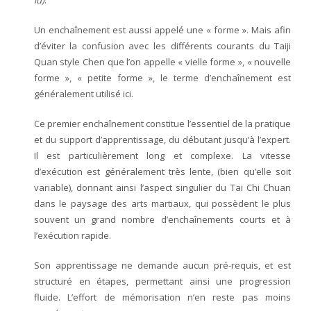
lù)
.
- Taiji-Qigong – Chansigong
Un enchaînement est aussi appelé une « forme ». Mais afin
d’éviter la confusion avec les différents courants du Taiji
ère
- YiLu – 1
forme – Forme lente
Quan style Chen que l’on appelle « vielle forme », « nouvelle
forme », « petite forme », le terme d’enchaînement est
ème
généralement utilisé ici.
- ErLu – 2
forme – Forme rapide
Ce premier enchaînement constitue l’essentiel de la pratique
- Tuishou – Travail à deux
et du support d’apprentissage, du débutant jusqu’à l’expert.
- Les armes
Il est particulièrement long et complexe. La vitesse
d’exécution est généralement très lente, (bien qu’elle soit
variable), donnant ainsi l’aspect singulier du Tai Chi Chuan
dans le paysage des arts martiaux, qui possèdent le plus
souvent un grand nombre d’enchaînements courts et à
l’exécution rapide.
Son apprentissage ne demande aucun pré-requis, et est
structuré en étapes, permettant ainsi une progression
fluide. L’effort de mémorisation n’en reste pas moins