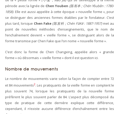
de la « petite forme »
(小架 ; xiǎo jià)
qui se développe à la même
période avec la lignée de
Chen Youben
(陈有本 ; Chén Yǒuběn : 1780-
1858)
. Elle est aussi appelée à cette époque « nouvelle forme », pour
se distinguer des anciennes formes établies par le fondateur. C’est
plus tard, lorsque
Chen Fake
(陈发科 ; Chén FāKē : 1887-1957)
met au
point de nouvelles méthodes d’enseignements, que le nom de
l’enchaînement devient « vieille forme », se distinguant alors de la
forme transmise par Chen Fake que l’on nome « nouvelle forme ».
C’est donc la forme de Chen Changxing, appelée alors « grande
forme » où désormais « vieille forme » dont il est question ici.
Nombre de mouvements
Le nombre de mouvements varie selon la façon de compter entre 72
2
et 84 mouvements
. Les pratiquants de la vieille forme en comptent l
plus souvent 74, lorsque les pratiquants de la nouvelle forme
préfèrent le plus souvent parler de 84. L’aspect plus décomposé du
type de pratique de cette dernière explique cette différence,
cependant, il n’existe aucune différence d’enchaînement entre les