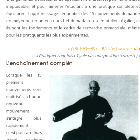
inépuisable, et pour amener l’étudiant à une pratique complète et
équilibrée. L’apprentissage séquentiel des 15 mouvements demande
en moyenne un an en cours hebdomadaire ou en atelier régulier, et
ils sont les fondements et le cadre de recherche primordiale, même
pour les pratiquants les plus expérimentés.
« 百练不如一站 »；Bǎi liàn bùrú yí zhàn
« Pratiquer cent fois n’égale pas une position (correcte) »
L’enchaînement complèt
Lorsque les 15
premiers
mouvements sont
maîtrisés, chaque
nouveau
mouvement
s’intègre plus
rapidement. Il
n’est pas rare
(lors
d’une pratique