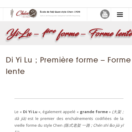
缠丝 – Chán Sī – Le fil de soie
ère
YiLu – 1
forme – Forme lente
- Maître Zheng Xudong
- Samuel Sclavis
Di Yi Lu ; Première forme – Forme
Activités
lente
- Choisir son cours
- Atelier Mensuel
Le Taiji Quan
Le «
Di Yi Lu
», également appelé «
grande forme
»
(大架 ;
- Taiji Quan style Chen de Chenjiagou
dà jià)
est le premier des enchaînements codifiées de la
vieille forme du style Chen
(陈式老架 一路 ; Chén shì lǎo jià yī
- Art martial interne