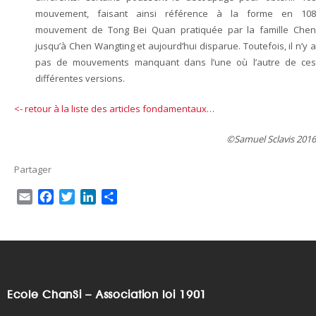
mouvement, faisant ainsi référence à la forme en 108
mouvement de Tong Bei Quan pratiquée par la famille Chen
jusqu’à Chen Wangting et aujourd’hui disparue. Toutefois, il n’y a
pas de mouvements manquant dans l’une où l’autre de ces
différentes versions.
<- retour à la liste des articles fondamentaux…
©Samuel Sclavis 2016
Partager
E
F
T
L
P
m
a
w
i
a
a
c
i
n
r
i
e
t
k
t
l
b
t
e
a
o
e
d
g
o
r
I
e
Ecole ChanSi – Association loi 1901
k
n
r