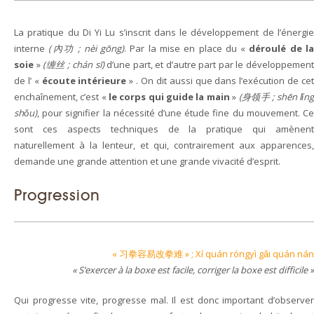
La pratique du Di Yi Lu s’inscrit dans le développement de l’énergie
interne
(內功 ; nèi gōng)
. Par la mise en place du «
déroulé de l
soie
»
(缠丝 ; chán sī)
d’une part, et d’autre part par le développement
de l’ «
écoute intérieure
» . On dit aussi que dans l’exécution de ce
enchaînement, c’est «
le corps qui guide la main
»
(身领手 ; shēn lǐn
shǒu)
, pour signifier la nécessité d’une étude fine du mouvement. Ce
sont ces aspects techniques de la pratique qui amènent
naturellement à la lenteur, et qui, contrairement aux apparences,
demande une grande attention et une grande vivacité d’esprit.
Progression
« 习拳容易改拳难 » ; Xí quán róngyì gǎi quán nán
« S’exercer à la boxe est facile, corriger la boxe est difficile »
Qui progresse vite, progresse mal. Il est donc important d’observer