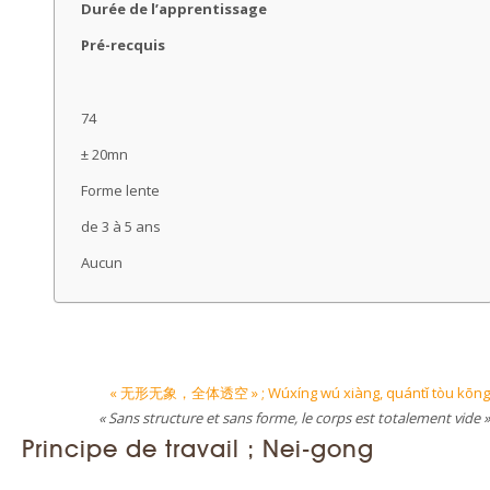
Durée de l’apprentissage
Pré-recquis
74
± 20mn
Forme lente
de 3 à 5 ans
Aucun
« 无形无象，全体透空 » ; Wúxíng wú xiàng, quántǐ tòu kōng
« Sans structure et sans forme, le corps est totalement vide »
Principe de travail ; Nei-gong