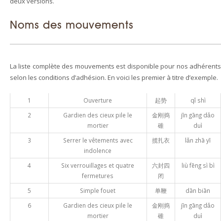
deux versions.
Noms des mouvements
La liste complète des mouvements est disponible pour nos adhérents
selon les conditions d’adhésion. En voici les premier à titre d’exemple.
1
Ouverture
起势
qǐ shì
2
Gardien des cieux pile le
金刚捣
jīn gāng dǎo
mortier
碓
duì
3
Serrer le vêtements avec
揽扎衣
lǎn zhā yī
indolence
4
Six verrouillages et quatre
六封四
liù fēng sì bì
fermetures
闭
5
Simple fouet
单鞭
dān biān
6
Gardien des cieux pile le
金刚捣
jīn gāng dǎo
mortier
碓
duì