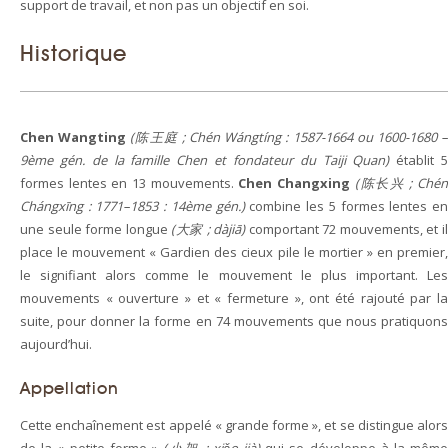
support de travail, et non pas un objectif en soi.
Historique
Chen Wangting
(陈王庭 ; Chén Wángtíng : 1587-1664 ou 1600-1680 
9ème gén. de la famille Chen et fondateur du Taiji Quan)
établit 
formes lentes en 13 mouvements.
Chen Changxing
(陈长兴 ; Ché
Chángxīng : 1771–1853 : 14ème gén.)
combine les 5 formes lentes e
une seule forme longue
(大家 ; dàjiā)
comportant 72 mouvements, et i
place le mouvement « Gardien des cieux pile le mortier » en premier,
le signifiant alors comme le mouvement le plus important. Les
mouvements « ouverture » et « fermeture », ont été rajouté par la
suite, pour donner la forme en 74 mouvements que nous pratiquons
aujourd’hui.
Appellation
Cette enchaînement est appelé « grande forme », et se distingue alors