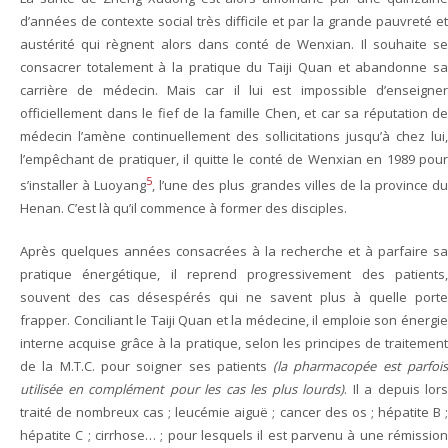
d’années de contexte social très difficile et par la grande pauvreté et
austérité qui règnent alors dans conté de Wenxian. Il souhaite se
consacrer totalement à la pratique du Taiji Quan et abandonne sa
carrière de médecin. Mais car il lui est impossible d’enseigner
officiellement dans le fief de la famille Chen, et car sa réputation de
médecin l’amène continuellement des sollicitations jusqu’à chez lui,
l’empêchant de pratiquer, il quitte le conté de Wenxian en 1989 pour
5
s’installer à Luoyang
, l’une des plus grandes villes de la province d
Henan. C’est là qu’il commence à former des disciples.
Après quelques années consacrées à la recherche et à parfaire sa
pratique énergétique, il reprend progressivement des patients,
souvent des cas désespérés qui ne savent plus à quelle porte
frapper. Conciliant le Taiji Quan et la médecine, il emploie son énergie
interne acquise grâce à la pratique, selon les principes de traitement
de la M.T.C. pour soigner ses patients
(la pharmacopée est parfoi
utilisée en complément pour les cas les plus lourds)
. Il a depuis lors
traité de nombreux cas ; leucémie aiguë ; cancer des os ; hépatite B ;
hépatite C ; cirrhose… ; pour lesquels il est parvenu à une rémission