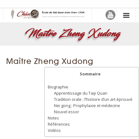
缠丝 – Chán Sī – Le fil de soie
Maître Zheng Xudong
- Maître Zheng Xudong
- Samuel Sclavis
Maître Zheng Xudong
Activités
Sommaire
- Choisir son cours
Biographie
Apprentissage du Taiji Quan
- Atelier Mensuel
Tradition orale ; l’histoire d’un art éprouvé
Nei gong ; Prophylaxie et médecine
Le Taiji Quan
Nouvel essor
Notes
Références
- Taiji Quan style Chen de Chenjiagou
Vidéos
- Art martial interne