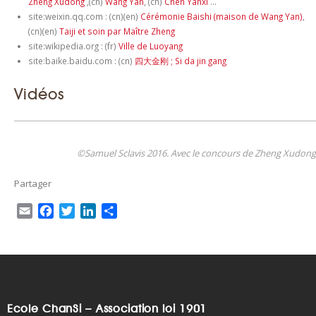
Zheng Xudong
,(cn)
Wang Yan
, (cn)
Chen Yanxi
…
site:weixin.qq.com : (cn)(en)
Cérémonie Baishi (maison de Wang Yan)
,
(cn)(en)
Taiji et soin par Maître Zheng
site:wikipedia.org : (fr)
Ville de Luoyang
site:baike.baidu.com : (cn)
四大金刚 ; Si da jin gang
Vidéos
©Samuel Sclavis 2016. Avec le concours de Zheng Xudong
Partager
E
F
T
L
P
m
a
w
i
a
a
c
i
n
r
i
e
t
k
t
l
b
t
e
a
o
e
d
g
o
r
I
e
Ecole ChanSi – Association loi 1901