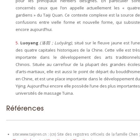
pour les principaux héritiers désignés. En particulier sont
concernés ceux que l’on appelle actuellement les « quatre
gardiens »
du Taiji Quan. Ce contexte complexe est la source d
confusions entre vielle forme et nouvelle forme, qui subsiste
encore aujourd’hui.
5
.
Luoyang
(洛阳 ; Luòyáng)
, situé sur le fleuve jaune est l’un
des quatre capitales historiques de la Chine. Cette ville est très
importante dans le développement des arts traditionnels
Chinois. Située au carrefour de la plupart des grandes écoles
d’arts-martiaux, elle est aussi le point de départ du bouddhisme
en Chine, et est une place importante dans le développement du
Yijing. Aujourd’hui encore elle possède l’une des plus importantes
universités de massage Tuina.
Références
site:www.taijiren.cn : (cn) Site des registres officiels de la famille Chen ;