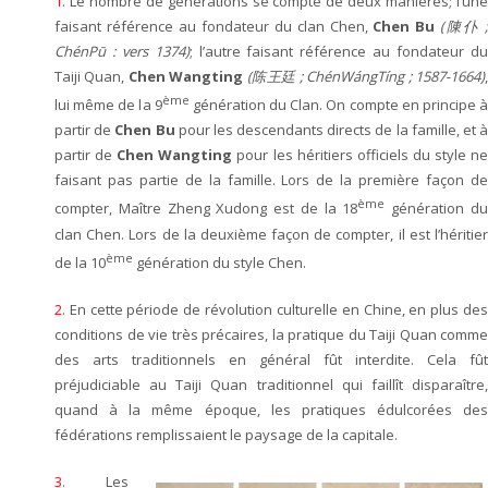
1
.
Le nombre de générations se compte de deux manières; l’une
faisant référence au fondateur du clan Chen,
Chen Bu
(陳仆 
ChénPū : vers 1374)
; l’autre faisant référence au fondateur d
Taiji Quan,
Chen Wangting
(陈王廷 ; ChénWángTíng ; 1587-1664)
ème
lui même de la 9
génération du Clan. On compte en principe 
partir de
Chen Bu
pour les descendants directs de la famille, et 
partir de
Chen Wangting
pour les héritiers officiels du style n
faisant pas partie de la famille. Lors de la première façon de
ème
compter, Maître Zheng Xudong est de la 18
génération d
clan Chen. Lors de la deuxième façon de compter, il est l’héritier
ème
de la 10
génération du style Chen.
2
.
En cette période de révolution culturelle en Chine, en plus des
conditions de vie très précaires, la pratique du Taiji Quan comme
des arts traditionnels en général fût interdite. Cela fût
préjudiciable au Taiji Quan traditionnel qui faillît disparaître,
quand à la même époque, les pratiques édulcorées des
fédérations remplissaient le paysage de la capitale.
3
.
Les