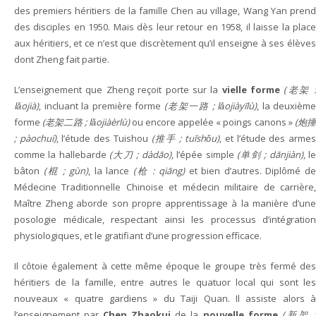
des premiers héritiers de la famille Chen au village, Wang Yan prend
des disciples en 1950. Mais dès leur retour en 1958, il laisse la place
aux héritiers, et ce n’est que discrètement qu’il enseigne à ses élèves
dont Zheng fait partie.
L’enseignement que Zheng reçoit porte sur la
vielle forme
(老架 
lǎojià)
, incluant la première forme
(老架一路 ; lǎojiàyīlù)
, la deuxième
forme
(老架二路 ; lǎojiàèrlù)
ou encore appelée « poings canons »
(炮
; pàochuí)
, l’étude des Tuishou
(推手 ; tuīshǒu)
, et l’étude des arme
comme la hallebarde
(大刀 ; dàdāo)
, l’épée simple
(单剑 ; dānjiàn)
, l
bâton
(棍 ; gùn)
, la lance
(枪 : qiāng)
et bien d’autres. Diplômé d
Médecine Traditionnelle Chinoise et médecin militaire de carrière,
Maître Zheng aborde son propre apprentissage à la manière d’une
posologie médicale, respectant ainsi les processus d’intégration
physiologiques, et le gratifiant d’une progression efficace.
Il côtoie également à cette même époque le groupe très fermé des
héritiers de la famille, entre autres le quatuor local qui sont les
nouveaux « quatre gardiens » du Taiji Quan. Il assiste alors à
l’enseignement par
Chen Zhaokui
de la
nouvelle forme
(新架 