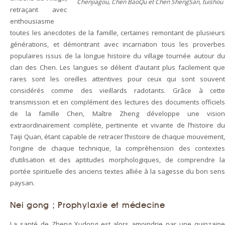
Chenjiagou, Chen BaoQu et Chen ShengSan, tuishou
retraçant avec
enthousiasme
toutes les anecdotes de la famille, certaines remontant de plusieurs
générations, et démontrant avec incarnation tous les proverbes
populaires issus de la longue histoire du village tournée autour du
clan des Chen. Les langues se délient d’autant plus facilement que
rares sont les oreilles attentives pour ceux qui sont souvent
considérés comme des vieillards radotants. Grâce à cette
transmission et en complément des lectures des documents officiels
de la famille Chen, Maître Zheng développe une vision
extraordinairement complète, pertinente et vivante de l’histoire du
Taiji Quan, étant capable de retracer l’histoire de chaque mouvement,
l’origine de chaque technique, la compréhension des contextes
d’utilisation et des aptitudes morphologiques, de comprendre la
portée spirituelle des anciens textes alliée à la sagesse du bon sens
paysan.
Nei gong ; Prophylaxie et médecine
La santé de Zheng Xudong est alors amoindrie par une quinzaine