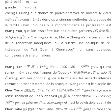
générosité et sa
grande volonté,
Zheng Xu Dong a la chance de pouvoir côtoyer de nombreux vieux
2
maîtres
, ayants hérités des plus anciennes méthodes de pratique de
la famille Chen. L’un des plus important dans sa progression est
Wang Yan
, que l’on disait être l’un des quatre gardiens
(四大金刚 ;
3
Sìdàjīngāng
)
de Chenjiagou. Ainsi, Maître Zheng n’aura pas souffert
de la génération manquante, qui a suscité une politique de ré-
4
intégration du Taiji Quan à Chenjiagou
non sans quelques
confusions et transformations.
ème
Wang Yan
(王雁 ; Wáng Yàn : 1900-1980 – 17
gén.)
qui es
surnommé « le roi des frappes de l’épaule »
(神靠铁捋王 ; Shén kào ti
lǚ wáng)
, est son principal guide à la fois sur les aspects internes
comme sur l’aspect martial de la pratique. Wang Yan est le disciple de
ème
Chen Yanxi
(陈延熙 ; Chén YánXī : 1827-1908 – 16
gèn.)
, il reçu auss
l’enseignement de
Chen Zhaoxu
(陈照旭 ; Chénzhàoxù : 1912-1959
ème
18
gèn. et père de Chen Xiaowang)
, et il est le co-disciple et ami d
ème
Chen Fake
(陈发科 ; Chén FāKē : 1887-1957 – 17
gèn.)
. En l’absence