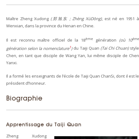
- Taiji-Qigong – Chansigong
Maître Zheng Xudong
(郑旭东 ; Zhèng XùDōng)
, est né en 1951 à
Wenxian, dans la province du Henan en Chine.
ère
- YiLu – 1
forme – Forme lente
ème
èm
Il est reconnu maître officiel de la 18
génération
(où 10
ème
- ErLu – 2
forme – Forme rapide
1
génération selon la nomenclature
)
du Taiji Quan
(Tai Chi Chuan)
styl
Chen, en tant que disciple de Wang Yan, lui même disciple de Chen
- Tuishou – Travail à deux
Yanxi.
- Les armes
Il a formé les enseignants de l’école de Taiji Quan ChanSi, dont il est le
président d’honneur.
Biographie
Apprentissage du Taiji Quan
Zheng Xudong