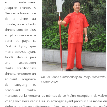
et notamment
jusqu’en France. A
l’heure de l’ouverture
de la Chine au
monde, les étudiants
chinois sont de plus
en plus nombreux à
sortir du pays. Et
c’est à Lyon, que
Pierre BERAUD ayant
fondé depuis peu
une association
d’arts traditionnels
chinois, rencontre un
Tai Chi Chuan Maître Zheng Xu Dong Hallebarde.
étudiant originaire
Canton 2009
de Luoyang et
pratiquant d’arts-
martiaux qui lui ventera les mérites de ce Maître exceptionnel. Maître
Zheng voit alors venir à lui un étranger ayant parcourut la moitié du
globe avec son petit dictionnaire
(circuler à travers la Chine sans parle