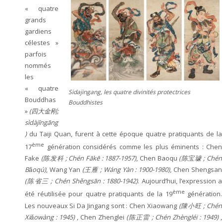
« quatre
grands
gardiens
célestes »
parfois
nommés
les
« quatre
Sidajingang, les quatre divinités protectrices
Bouddhas
Bouddhistes
»
(四大金刚;
sìdàjīngāng
)
du Taiji Quan, furent à cette époque quatre pratiquants de la
ème
17
génération considérés comme les plus éminents : Chen
Fake
(陈发科 ; Chén Fākē : 1887-1957)
, Chen Baoqu
(陈宝璩 ; Ché
Bǎoqú)
, Wang Yan
(王雁 ; Wáng Yàn : 1900-1980)
, Chen Shengsa
(陈省三 ; Chén Shěngsān : 1880-1942)
. Aujourd’hui, l’expression a
ème
été réutilisée pour quatre pratiquants de la 19
génération.
Les nouveaux Si Da Jingang sont :
Chen Xiaowang
(陳小旺 ; Ché
Xiǎowàng : 1945)
, Chen Zhenglei
(陈正雷 ; Chén Zhèngléi : 1949)
,