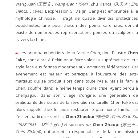
Wang Xian
(王西安 ; Wáng Xī’ān : 1944)
, Zhu Tiancai
(朱天才 ; Zh
Tiāncái : 1944)
. L’expression Si Da Jin Gang est empruntée à l
mythologie Chinoise. Il s’agit de quatre divinités protectrices
bouddhistes, une pour chacun des points cardinaux, dont il
existe de nombreuses représentations peintes où sculptées à
travers la chine..
4
. Les principaux héritiers de la famille Chen, dont l’illustre
Che
Fake
, sont alors à Pékin pour faire valoir la suprématie de leur
style face aux formes modernes aux ambitions fédératrices. Cet
évènement est majeur et participe à l’ouverture des arts-
martiaux qui se produit alors dans toute l’Asie. Mais la famille
Chen, souffre dans le même temps d’une crise. Ayant perdu à
Chenjiagou, dans son village d’origine, une génération de
pratiquants des suites de la révolution culturelle. Chen Fake est
alors rappelé chez lui pour restaurer le patrimoine familial, et
c’est en particulier son fils,
Chen Zhaokui
(陈照奎 ; Chén Zhào Ku
ème
: 1928-1981 – 18
gén.)
et son neveux
Chen Zhaopi
(陈照丕 
Chén Zhàopī)
, qui auront la responsabilité de la transmission