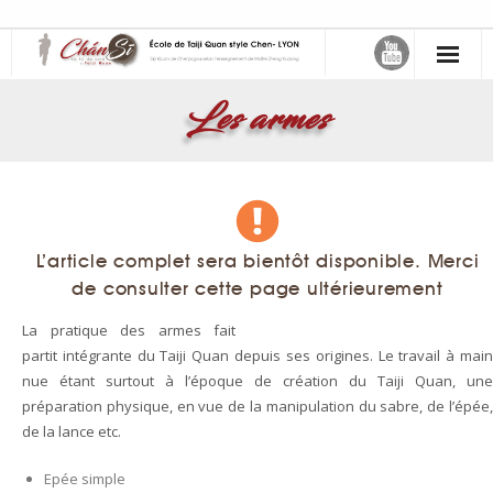
缠丝 – Chán Sī – Le fil de soie
Les armes
- Maître Zheng Xudong
- Samuel Sclavis
Activités
L’article complet sera bientôt disponible. Merci
de consulter cette page ultérieurement
- Choisir son cours
La pratique des armes fait
- Atelier Mensuel
partit intégrante du Taiji Quan depuis ses origines. Le travail à main
nue étant surtout à l’époque de création du Taiji Quan, une
Le Taiji Quan
préparation physique, en vue de la manipulation du sabre, de l’épée,
de la lance etc.
- Taiji Quan style Chen de Chenjiagou
Epée simple
- Art martial interne