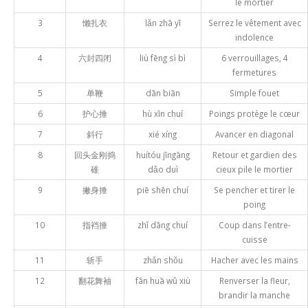
le mortier
3
懒扎衣
lǎn zhā yī
Serrez le vêtement avec
indolence
4
六封四闭
liù fēng sì bì
6 verrouillages, 4
fermetures
5
单鞭
dān biān
Simple fouet
6
护心捶
hù xīn chuí
Poings protège le cœur
7
斜行
xié xíng
Avancer en diagonal
8
回头金刚捣
huítóu jīngāng
Retour et gardien des
碓
dǎo duì
cieux pile le mortier
9
撇身捶
piē shēn chuí
Se pencher et tirer le
poing
10
指裆捶
zhǐ dāng chuí
Coup dans l’entre-
cuisse
11
斩手
zhǎn shǒu
Hacher avec les mains
12
翻花舞袖
fān huā wǔ xiù
Renverser la fleur,
brandir la manche