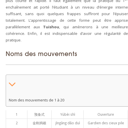
plus courte et rapide. Il faut également que la pratique du 1
enchaînement ait porté l’étudiant à un niveau d’énergie interne
suffisant, sans quoi quelques frappes suffiront pour l’épuiser
totalement. L’apprentissage de cette forme peut être apprise
parallèlement aux
Tuishou
, qui amènerons à une meilleur
cohérence. Enfin, il est indispensable d’avoir une régularité de
pratique.
Noms des mouvements
Nom des mouvements de 1 à 20
1
预备式
Yùbèi shì
Ouverture
2
金刚捣碓
jīngāng dǎo duì
Gardien des cieux pile