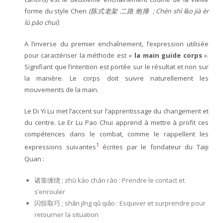
forme du style Chen
(陈式老架 二路 炮捶 ; Chén shì lǎo jià èr
- Taiji-Qigong – Chansigong
lù pào chuí)
.
ère
- YiLu – 1
forme – Forme lente
A l’inverse du premier enchaînement, l’expression utilisée
pour caractériser la méthode est «
la main guide corps
».
ème
Signifiant que l’intention est portée sur le résultat et non sur
- ErLu – 2
forme – Forme rapide
la manière. Le corps doit suivre naturellement les
- Tuishou – Travail à deux
mouvements de la main.
Le Di Yi Lu met l’accent sur l’apprentissage du changement et
- Les armes
du centre. Le Er Lu Pao Chui apprend à mettre à profit ces
compétences dans le combat, comme le rappellent les
1
expressions suivantes
écrites par le fondateur du Taiji
Quan :
诸靠缠绕 ; zhū kào chán rào : Prendre le contact et
s’enrouler
闪惊取巧 ; shǎn jīng qǔ qiǎo : Esquiver et surprendre pour
retourner la situation