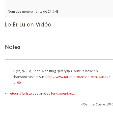
Nom des mouvements de 21 à 43
Le Er Lu en Vidéo
21
披架子
pī jiàzi
Mouvement de
cisaillement
22
翻花舞袖
fān huā wǔ xiù
Renverser la fleur,
brandir la manche
Notes
23
掩手肱拳
yǎn shǒu hōng
Cacher la main, coup
quán
de poing
24
伏虎
fú hǔ
Apprivoiser le tigre
25
抹眉肱
mǒ méi hōng
Essuyer le sourcil et
1
.
(cn) 陈王庭 Chen Wangting. 拳经总歌 (Toute la boxe en
avant bras
chanson). Visible sur :
http://www.taijiren.cn/ArticleDetails.aspx?
Id=90
26
黄龙三搅水
huánglóng sān
Le dragon jaune remue
jiǎo shuǐ
trois fois dans l’eau
<- retour à la liste des articles fondamentaux…
27
左冲
zuǒ chōng
Perforer à gauche (du
talon)
©Samuel Sclavis 2016
28
右冲
yòu chōng
Perforer à droite (du