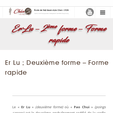
缠丝 – Chán Sī – Le fil de soie
ème
ErLu – 2
forme – Forme
- Maître Zheng Xudong
rapide
- Samuel Sclavis
Activités
Er Lu ; Deuxième forme – Forme
- Choisir son cours
rapide
- Atelier Mensuel
Le Taiji Quan
- Taiji Quan style Chen de Chenjiagou
Le «
Er Lu
»
(deuxième forme)
où «
Pao Chui
»
(poings
- Art martial interne
canons)
est le deuxième enchaînement codifié de la vieille