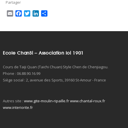
talon)
Partager
29
掩手肱拳
yǎn shǒu hōng
Cacher la main, coup
E
F
T
L
P
quán
de poing
m
a
w
i
a
30
扫堂腿
sǎo táng tuǐ
Balayage
a
c
i
n
r
i
e
t
k
t
31
掩手肱拳
yǎn shǒu hōng
Cacher la main, coup
l
b
t
e
a
quán
de poing
o
e
d
g
32
全炮捶
quán pào chuí
Marteler en continu
o
r
I
e
Ecole ChanSi – Association loi 1901
33
掩手肱拳
yǎn shǒu hōng
Cacher la main, coup
k
n
r
quán
de poing
Cours de Taiji Quan (Taichi Chuan) Style Chen de Chenjiagou.
34
捣叉
dǎo chā
Fourche pénétrante
Phone : 06.88.90.16.99
35
左二肱右二
zuǒ èr hōng yòu
Deux attaques des
Siège social : 2, avenue des Sports, 39160 St-Amour - France
肱
èr hōng
bras gauche et droit
36
回头当门炮
huítóu dāng mén
Tourner et coup de
pào
canon
Autres site :
www.gite-moulin-ripaille.fr
www.chantal-roux.fr
www.interiorite.fr
37
窝底大捉炮
wō dǐ dà zhuō
Capturer et canonner
pào
38
腰拦肘
yāo lán zhǒu
Tourner la taille et