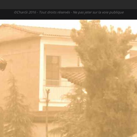
contrer avec le coude
39
顺拦肘
shùn lán zhǒu
Poursuivre avec le
©ChanSi 2016 - Tout droits réservés - Ne pas jeter sur la voie publique
coude
40
窝底炮
wō dǐ pào
Capturer et canonner
41
回头井栏直
huítóu jǐng lán
Retourner droit sur
入
zhírù
l’axe
42
金刚捣碓
jīngāng dǎo duì
Gardien des cieux pile
le mortier
43
收式
shōu shì
Fermeture