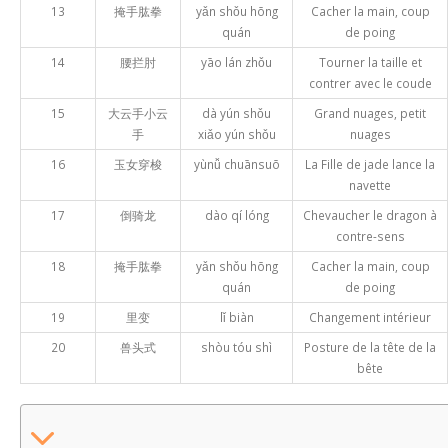
13
掩手肱拳
yǎn shǒu hōng
Cacher la main, coup
quán
de poing
14
腰拦肘
yāo lán zhǒu
Tourner la taille et
contrer avec le coude
15
大云手小云
dà yún shǒu
Grand nuages, petit
手
xiǎo yún shǒu
nuages
16
玉女穿梭
yùnǚ chuānsuō
La Fille de jade lance la
navette
17
倒骑龙
dào qí lóng
Chevaucher le dragon à
contre-sens
18
掩手肱拳
yǎn shǒu hōng
Cacher la main, coup
quán
de poing
19
里变
lǐ biàn
Changement intérieur
20
兽头式
shòu tóu shì
Posture de la tête de la
bête