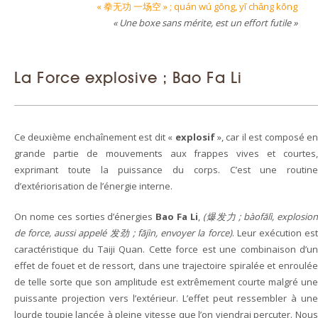
« 拳无功 一场空 » ; quán wú gōng, yī chǎng kōng
« Une boxe sans mérite, est un effort futile »
La Force explosive ; Bao Fa Li
Ce deuxième enchaînement est dit «
explosif
», car il est composé en
grande partie de mouvements aux frappes vives et courtes,
exprimant toute la puissance du corps. C’est une routine
d’extériorisation de l’énergie interne.
On nome ces sorties d’énergies
Bao Fa Li
,
(爆发力 ; bàofālì, explosio
de force, aussi appelé 发劲 ; fājìn, envoyer la force)
. Leur exécution es
caractéristique du Taiji Quan. Cette force est une combinaison d’un
effet de fouet et de ressort, dans une trajectoire spiralée et enroulée
de telle sorte que son amplitude est extrêmement courte malgré une
puissante projection vers l’extérieur. L’effet peut ressembler à une
lourde toupie lancée à pleine vitesse que l’on viendrai percuter. Nous