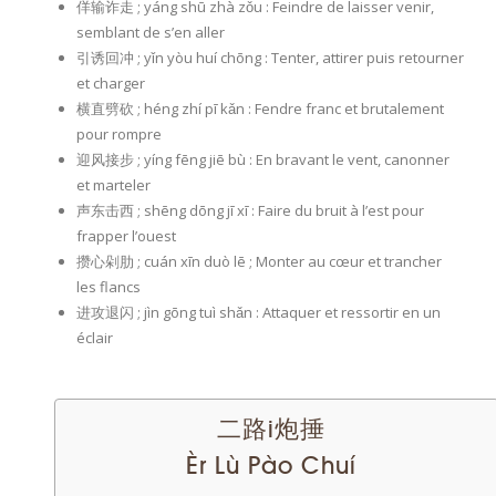
佯输诈走 ; yáng shū zhà zǒu : Feindre de laisser venir,
semblant de s’en aller
引诱回冲 ; yǐn yòu huí chōng : Tenter, attirer puis retourner
et charger
横直劈砍 ; héng zhí pī kǎn : Fendre franc et brutalement
pour rompre
迎风接步 ; yíng fēng jiē bù : En bravant le vent, canonner
et marteler
声东击西 ; shēng dōng jī xī : Faire du bruit à l’est pour
frapper l’ouest
攒心剁肋 ; cuán xīn duò lē ; Monter au cœur et trancher
les flancs
进攻退闪 ; jìn gōng tuì shǎn : Attaquer et ressortir en un
éclair
二路i炮捶
Èr Lù Pào Chuí