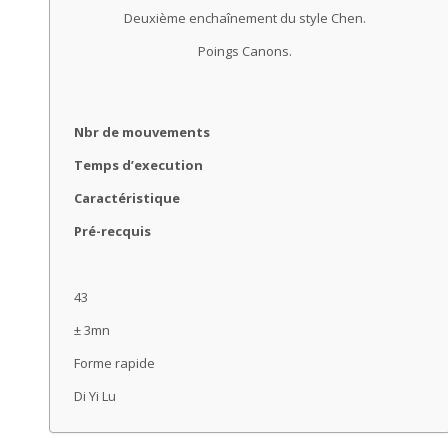
Deuxième enchaînement du style Chen.
Poings Canons.
Nbr de mouvements
Temps d’execution
Caractéristique
Pré-recquis
43
± 3mn
Forme rapide
Di Yi Lu