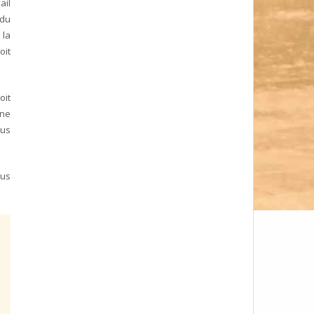
ail
 du
 la
oit
oit
 ne
ous
ous