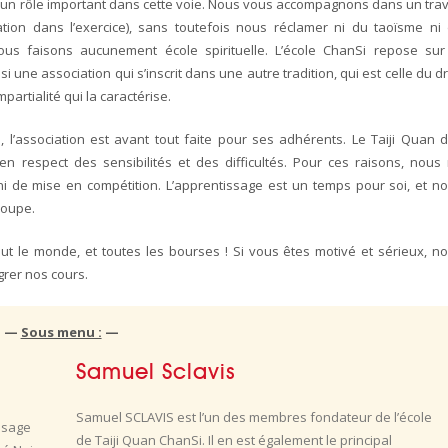
er un rôle important dans cette voie. Nous vous accompagnons dans un trav
tration dans l’exercice), sans toutefois nous réclamer ni du taoïsme ni
s faisons aucunement école spirituelle. L’école ChanSi repose sur
si une association qui s’inscrit dans une autre tradition, qui est celle du dr
mpartialité qui la caractérise.
 l’association est avant tout faite pour ses adhérents. Le Taiji Quan d
n respect des sensibilités et des difficultés. Pour ces raisons, nous
 de mise en compétition. L’apprentissage est un temps pour soi, et n
roupe.
t le monde, et toutes les bourses ! Si vous êtes motivé et sérieux, n
grer nos cours.
—
Sous menu :
—
Samuel Sclavis
Samuel SCLAVIS est l’un des membres fondateur de l’école
de Taiji Quan ChanSi. Il en est également le principal