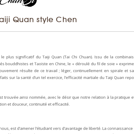
aiji Quan style Chen
le plus significatif du Taiji Quan (Tai Chi Chuan). Issu de la combinai
 bouddhistes et Taoïste en Chine, le « déroulé du fil de soie » exprime
mouvement résulte de ce travail ; léger, continuellement en spirale et s
aits sur la santé d’un tel exercice, l’efficacité martiale du Taiji Quan rep
st trouvée ainsi nommée, avec le désir que notre relation à la pratique e
on et douceur, continuité et efficacité.
on nous, est d’amener l’étudiant vers d’avantage de liberté. La connaissance