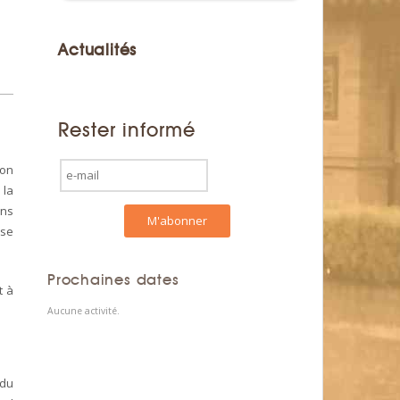
Actualités
Rester informé
son
 la
ans
ose
Prochaines dates
t à
Aucune activité.
 du