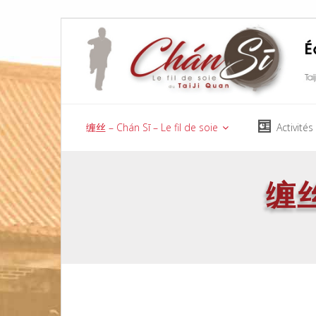
缠丝 – Chán Sī – Le fil de soie
Activités
缠丝 