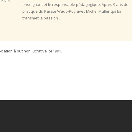
enseignant et le responsable pédagogique. Après 9 ans de
pratique du Karaté Wado-Ruy avec Michel Muller qui lui
transmet la passion ...
iation à but non lucrative loi 1901.