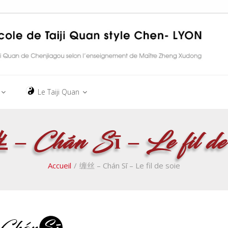
Le Taiji Quan
– Chán Sī – Le fil de 
Accueil
/
缠丝 – Chán Sī – Le fil de soie