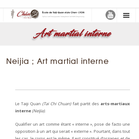
缠丝 – Chán Sī – Le fil de soie
Art martial interne
- Maître Zheng Xudong
- Samuel Sclavis
Neijia ; Art martial interne
Activités
- Choisir son cours
- Atelier Mensuel
Le Taiji Quan
(Tai Chi Chuan)
fait partit des
arts-martiaux
Le Taiji Quan
interne
(Neijia)
.
Qualifier un art comme étant « interne », pose de facto une
- Taiji Quan style Chen de Chenjiagou
opposition à un art qui serait « externe ». Pourtant, dans tout
- Art martial interne
les cas, le corps est le même. Il est constitué d’organes et de