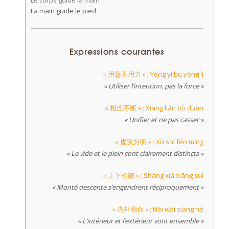
Le corps guide la main
La main guide le pied
Expressions courantes
« 用意不用力 » ; Yòng yì bù yòng lì
« Utiliser l’intention, pas la force »
« 相连不断 » ; Xiāng lián bù duàn
« Unifier et ne pas casser »
« 虚实分明 » ; Xū shí fēn míng
« Le vide et le plein sont clairement distincts »
« 上下相随 » ; Shàng xià xiāng suí
« Monté descente s’engendrent réciproquement »
« 内外相合 » ; Nèi wài xiàng hé
« L’intérieur et l’extérieur vont ensemble »