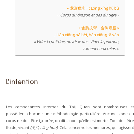
« 龙形虎步 » ; Lóng xíng hǔ bù
« Corps du dragon et pas du tigre »
« 含胸拔背，含胸塌腰 »
; Hán xiōng bá bèi, hán xiōng tā yāo
« Vider la poitrine, ouvrir le dos. Vider la poitrine,
ramener aux reins ».
L’intention
Les composantes internes du Taiji Quan sont nombreuses et
possèdent chacune une méthodologie particulière. Aucune zone du
corps ne doit être ignorée, on dit sinon qu’elle est morte. Tout doit être
fluide, vivant
(灵活 ; líng huó)
. Cela concerne les membres, qui agissen