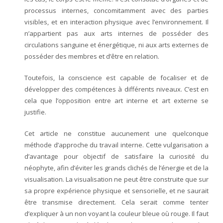
processus internes, concomitamment avec des parties
- Taiji-Qigong – Chansigong
visibles, et en interaction physique avec l’environnement. Il
n’appartient pas aux arts internes de posséder des
ère
- YiLu – 1
forme – Forme lente
circulations sanguine et énergétique, ni aux arts externes de
posséder des membres et d’être en relation.
ème
- ErLu – 2
forme – Forme rapide
Toutefois, la conscience est capable de focaliser et de
développer des compétences à différents niveaux. C’est en
- Tuishou – Travail à deux
cela que l’opposition entre art interne et art externe se
- Les armes
justifie.
Cet article ne constitue aucunement une quelconque
méthode d’approche du travail interne. Cette vulgarisation a
d’avantage pour objectif de satisfaire la curiosité du
néophyte, afin d’éviter les grands clichés de l’énergie et de la
visualisation. La visualisation ne peut être construite que sur
sa propre expérience physique et sensorielle, et ne saurait
être transmise directement. Cela serait comme tenter
d’expliquer à un non voyant la couleur bleue où rouge. Il faut