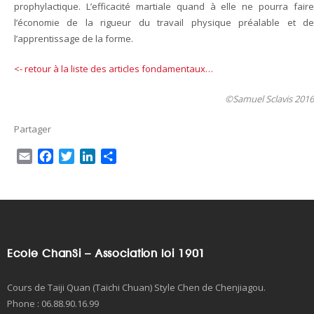
prophylactique. L’efficacité martiale quand à elle ne pourra faire
l’économie de la rigueur du travail physique préalable et de
l’apprentissage de la forme.
<- retour à la liste des articles fondamentaux…
©Samuel Sclavis 2016
Partager
E
F
T
L
P
m
a
w
i
a
a
c
i
n
r
i
e
t
k
t
l
b
t
e
a
o
e
d
g
o
r
I
e
Ecole ChanSi – Association loi 1901
k
n
r
Cours de Taiji Quan (Taichi Chuan) Style Chen de Chenjiagou.
Phone : 06.88.90.16.99