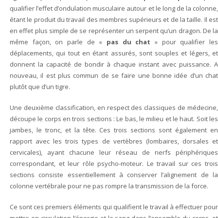
qualifier l’effet d’ondulation musculaire autour et le long de la colonne,
étant le produit du travail des membres supérieurs et de la taille. Il est
en effet plus simple de se représenter un serpent qu’un dragon. De la
même façon, on parle de «
pas du chat
» pour qualifier le
déplacements, qui tout en étant assurés, sont souples et légers, et
donnent la capacité de bondir à chaque instant avec puissance. A
nouveau, il est plus commun de se faire une bonne idée d’un chat
plutôt que d’un tigre.
Une deuxième classification, en respect des classiques de médecine,
découpe le corps en trois sections : Le bas, le milieu et le haut. Soit les
jambes, le tronc, et la tête. Ces trois sections sont également en
rapport avec les trois types de vertèbres (lombaires, dorsales et
cervicales), ayant chacune leur réseau de nerfs périphériques
correspondant, et leur rôle psycho-moteur. Le travail sur ces trois
sections consiste essentiellement à conserver l’alignement de la
colonne vertébrale pour ne pas rompre la transmission de la force.
Ce sont ces premiers éléments qui qualifient le travail à effectuer pour
mettre en circulation l’énergie et le sang dans l’ensemble du corps, et