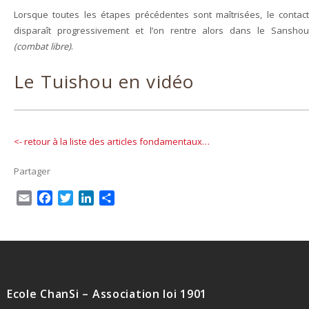
Lorsque toutes les étapes précédentes sont maîtrisées, le contact
disparaît progressivement et l’on rentre alors dans le Sanshou
(combat libre)
.
Le Tuishou en vidéo
<- retour à la liste des articles fondamentaux…
Partager
E
F
T
L
P
m
a
w
i
a
a
c
i
n
r
i
e
t
k
t
l
b
t
e
a
o
e
d
g
o
r
I
e
Ecole ChanSi – Association loi 1901
k
n
r