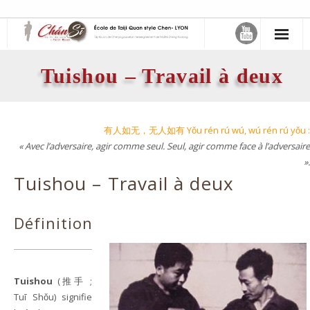
缠丝 – Chán Sī – Le fil de soie
Tuishou – Travail à deux
- Maître Zheng Xudong
- Samuel Sclavis
有人如无，无人如有 Yǒu rén rú wú, wú rén rú yǒu :
« Avec l’adversaire, agir comme seul. Seul, agir comme face à l’adversaire
Activités
».
Tuishou – Travail à deux
- Choisir son cours
- Atelier Mensuel
Définition
Le Taiji Quan
- Taiji Quan style Chen de Chenjiagou
Tuishou
(推手 ;
Tuī Shǒu) signifie
- Art martial interne