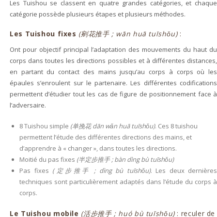
Les Tuishou se classent en quatre grandes catégories, et chaque
catégorie possède plusieurs étapes et plusieurs méthodes.
Les Tuishou fixes
(剜花推手 ; wān huā tuīshǒu)
:
Ont pour objectif principal l’adaptation des mouvements du haut du
corps dans toutes les directions possibles et à différentes distances,
en partant du contact des mains jusqu’au corps à corps où les
épaules s’enroulent sur le partenaire. Les différentes codifications
permettent d’étudier tout les cas de figure de positionnement face à
l’adversaire.
8 Tuishou simple
(单挽花 dān wǎn huā tuīshǒu)
. Ces 8 tuishou
permettent l’étude des différentes directions des mains, et
d’apprendre à « changer », dans toutes les directions.
Moitié du pas fixes
(半定步推手 ; bàn dìng bù tuīshǒu)
Pas fixes
(定步推手 ; dìng bù tuīshǒu)
. Les deux dernières
techniques sont particulièrement adaptés dans l’étude du corps à
corps.
Le Tuishou mobile
(活步推手 ; huó bù tuīshǒu)
: reculer de