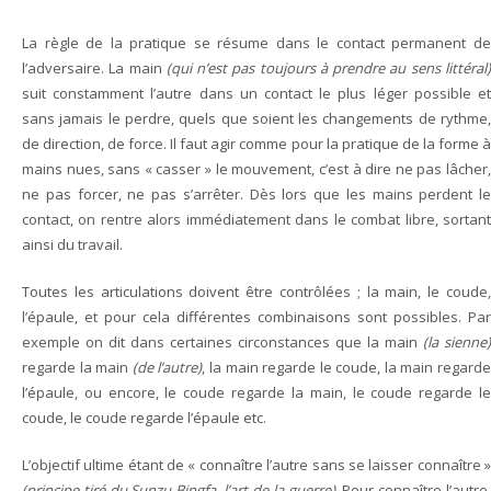
La règle de la pratique se résume dans le contact permanent de
l’adversaire. La main
(qui n’est pas toujours à prendre au sens littéral
suit constamment l’autre dans un contact le plus léger possible et
sans jamais le perdre, quels que soient les changements de rythme,
de direction, de force. Il faut agir comme pour la pratique de la forme à
mains nues, sans « casser » le mouvement, c’est à dire ne pas lâcher,
ne pas forcer, ne pas s’arrêter. Dès lors que les mains perdent le
contact, on rentre alors immédiatement dans le combat libre, sortant
ainsi du travail.
Toutes les articulations doivent être contrôlées ; la main, le coude,
l’épaule, et pour cela différentes combinaisons sont possibles. Par
exemple on dit dans certaines circonstances que la main
(la sienne)
regarde la main
(de l’autre)
, la main regarde le coude, la main regard
l’épaule, ou encore, le coude regarde la main, le coude regarde le
coude, le coude regarde l’épaule etc.
L’objectif ultime étant de « connaître l’autre sans se laisser connaître »
(principe tiré du Sunzu Bingfa, l’art de la guerre)
. Pour connaître l’autre