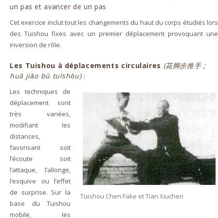
un pas et avancer de un pas
Cet exercice inclut tout les changements du haut du corps étudiés lors
des Tuishou fixes avec un premier déplacement provoquant une
inversion de rôle.
Les Tuishou à déplacements circulaires
(花脚步推手 ;
huā jiǎo bù tuīshǒu)
:
Les techniques de
déplacement sont
très variées,
modifiant les
distances,
favorisant soit
l’écoute soit
l’attaque, l’allonge,
l’esquive ou l’effet
de surprise. Sur la
Tuishou Chen Fake et Tian Xiuchen
base du Tuishou
mobile, les