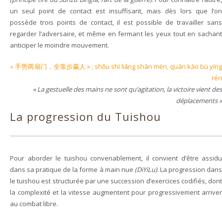
un seul point de contact est insuffisant, mais dès lors que l’on
possède trois points de contact, il est possible de travailler sans
regarder l’adversaire, et même en fermant les yeux tout en sachant
anticiper le moindre mouvement.
« 手势两扇门，全靠步赢人 » ; shǒu shì liǎng shàn mén, quán kào bù yíng
rén
« La gestuelle des mains ne sont qu’agitation, la victoire vient des
déplacements »
La progression du Tuishou
Pour aborder le tuishou convenablement, il convient d’être assidu
dans sa pratique de la forme à main nue
(DiYiLu)
. La progression dans
le tuishou est structurée par une succession d’exercices codifiés, dont
la complexité et la vitesse augmentent pour progressivement arriver
au combat libre.