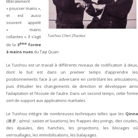
littéralement
« pousser mains »,
- Taiji-Qigong – Chansigong
et est aussi
souvent appelé
ère
- YiLu – 1
forme – Forme lente
« mains
Tuishou Chen Zhaokui
collantes ». Il s’agit
ème
- ErLu – 2
forme – Forme rapide
ème
de la
3
forme
à mains nues
du Taiji Quan.
- Tuishou – Travail à deux
Le Tuishou est un travail à différents niveaux de codification à deux,
- Les armes
dont le but est dans un premier temps d’apprendre les
positionnements face à un adversaire en contrôlant les articulations,
puis d’étudier les changements de direction et développer ainsi
l’adaptation et l’écoute de l’autre. Dans un second temps, cette forme
sert de support aux applications martiales.
Le Tuishou intègre de nombreuses techniques telles que les
Qinna
(擒拿 ; qínná : saisies et luxations)
, les frappes des poings, des coudes,
des épaules, des hanches, les projections, les blocages où
verrouillages, les immobilisations, les balayages.